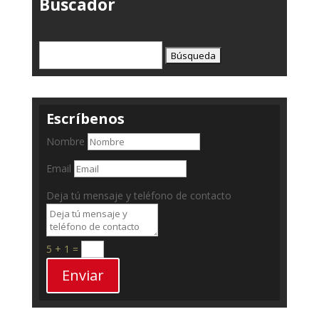
Buscador
Buscar:
Escríbenos
Nombre
Email
Deja tú mensaje y teléfono de contacto
5 + 1
=
Enviar