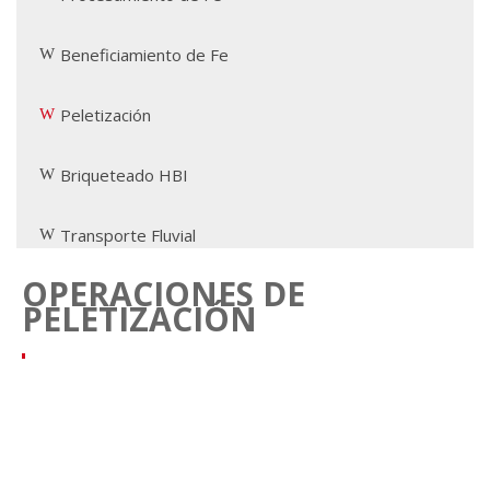
Beneficiamiento de Fe
Peletización
Briqueteado HBI
Transporte Fluvial
OPERACIONES DE
PELETIZACIÓN
La Planta de Pellas de Ferrominera Orinoco está
ubicada dentro del complejo industrial Punta Cuchillo,
en el área industrial Matanzas, Puerto Ordaz Estado
Bolívar – Venezuela. Esta factoría de tipo (parrilla –