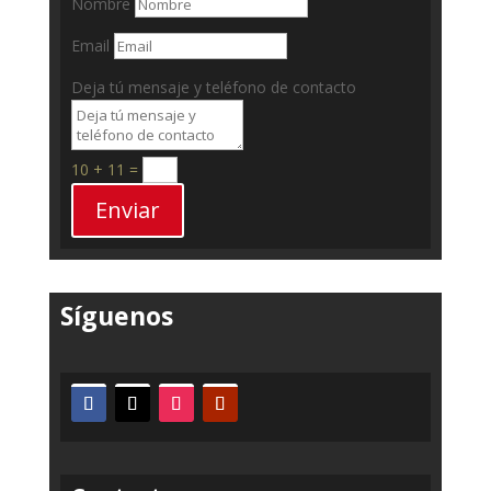
Nombre
Email
Deja tú mensaje y teléfono de contacto
10 + 11
=
Enviar
Síguenos