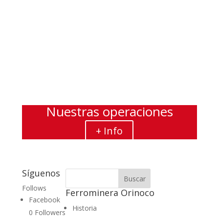
GUAYANA: EPICENTRO DEL
DESARROLLO INDUSTRIAL
DE VENEZUELA
Jul 2, 2026
|
Ferrominera Al Día
,
Noticias
leer más
« Entradas más antiguas
Nuestras operaciones
+ Info
Síguenos
Follows
Ferrominera Orinoco
Facebook
Historia
0
Followers