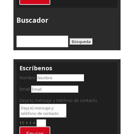
Buscador
Buscar:
Escríbenos
Nombre
Email
Deja tú mensaje y teléfono de contacto
11 + 1
=
Enviar