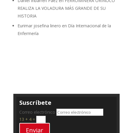
Daniel Iribarren Paez
en
FERROMINERA ORINOCO
REALIZA LA VOLADURA MÁS GRANDE DE SU
HISTORIA
Eurimar josefina linero
en
Día Internacional de la
Enfermería
Suscríbete
Correo electrónico
13 + 4
=
Enviar