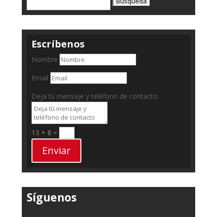
Escríbenos
Nombre
Email
Deja tú mensaje y teléfono de contacto
13 + 8
=
Enviar
Síguenos