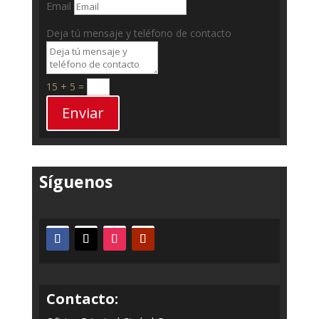
Email
Deja tú mensaje y teléfono de contacto
15 + 5
=
Enviar
Síguenos
Contacto: