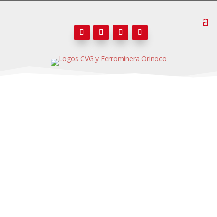
NOTICIAS
CVG Ferrominera Orinoco a través de la
Gerencia de Relaciones Institucionales es el
ente responsable de las publicaciones de Sala
de Prensa, el cual, administra la información
corporativa online en formato de notas de
prensa, presentaciones, vídeos o archivos de
audio.