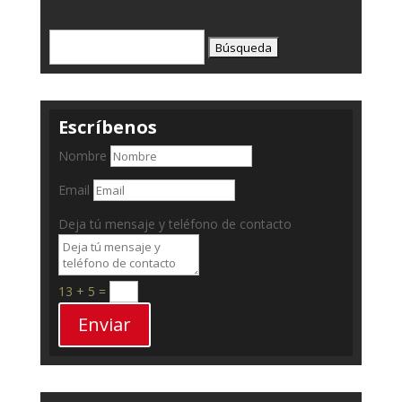
Buscar:
Escríbenos
Nombre
Email
Deja tú mensaje y teléfono de contacto
13 + 5
=
Enviar