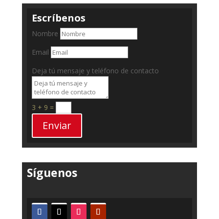
Escríbenos
Nombre
Email
Deja tú mensaje y teléfono de contacto
3 + 9
=
Enviar
Síguenos