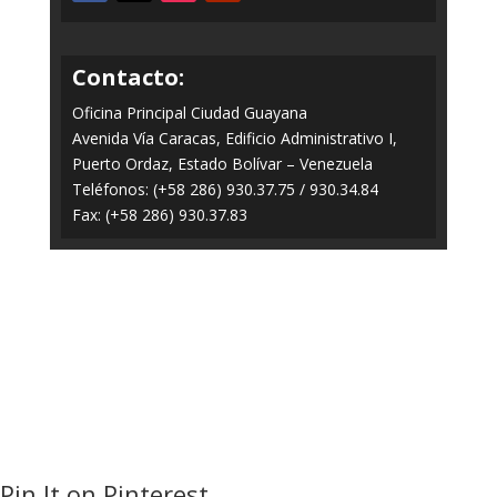
Contacto:
Oficina Principal Ciudad Guayana
Avenida Vía Caracas, Edificio Administrativo I,
Puerto Ordaz, Estado Bolívar – Venezuela
Teléfonos: (+58 286) 930.37.75 / 930.34.84
Fax: (+58 286) 930.37.83
Todos los Derechos Reservados © 2014-2020
FERROMINERA ORINOCO.
Panel
Pin It on Pinterest