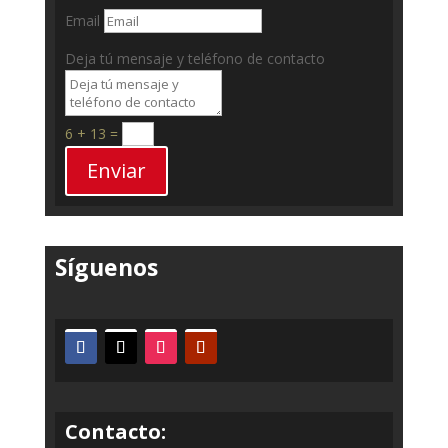
Email
Deja tú mensaje y teléfono de contacto
6 + 13
=
Enviar
Síguenos
Contacto: