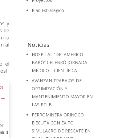
Proyectos
Plan Estratégico
os y
s de
n la
Noticias
n al
HOSPITAL “DR. AMÉRICO
BABÓ” CELEBRÓ JORNADA
o el
ros!
MÉDICO – CIENTÍFICA
AVANZAN TRABAJOS DE
te
→
OPTIMIZACIÓN Y
 –
MANTENIMIENTO MAYOR EN
LAS PTLB
FERROMINERA ORINOCO
EJECUTA CON ÉXITO
or
SIMULACRO DE RESCATE EN
alud