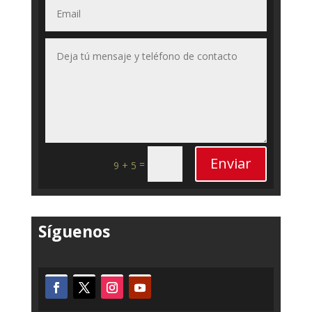
Enviar
=
9 + 5
Síguenos