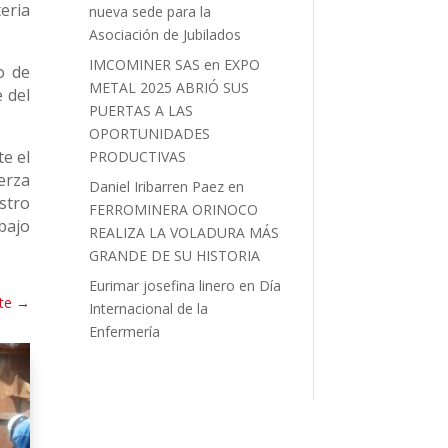
eria
nueva sede para la
.
Asociación de Jubilados
IMCOMINER SAS
en
EXPO
o de
METAL 2025 ABRIÓ SUS
 del
PUERTAS A LAS
OPORTUNIDADES
e el
PRODUCTIVAS
erza
Daniel Iribarren Paez
en
stro
FERROMINERA ORINOCO
bajo
REALIZA LA VOLADURA MÁS
GRANDE DE SU HISTORIA
Eurimar josefina linero
en
Día
te
→
Internacional de la
Enfermería