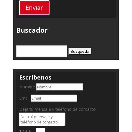
Enviar
Buscador
Buscar:
Escríbenos
Nombre
Email
Deja tú mensaje y teléfono de contacto
12 + 6
=