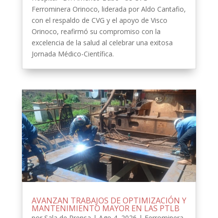
Ferrominera Orinoco, liderada por Aldo Cantafio,
con el respaldo de CVG y el apoyo de Visco
Orinoco, reafirmó su compromiso con la
excelencia de la salud al celebrar una exitosa
Jornada Médico-Científica.
AVANZAN TRABAJOS DE OPTIMIZACIÓN Y
MANTENIMIENTO MAYOR EN LAS PTLB
por
Sala de Prensa
|
Ago 4, 2026
|
Ferrominera