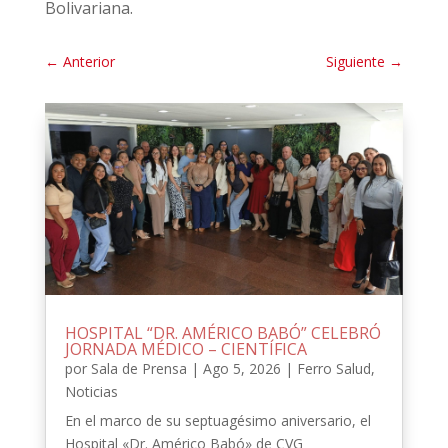
Bolivariana.
←
Anterior
Siguiente
→
HOSPITAL “DR. AMÉRICO BABÓ” CELEBRÓ
JORNADA MÉDICO – CIENTÍFICA
por
Sala de Prensa
|
Ago 5, 2026
|
Ferro Salud
,
Noticias
En el marco de su septuagésimo aniversario, el
Hospital «Dr. Américo Babó» de CVG