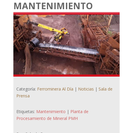
MANTENIMIENTO
Categoría:
Ferrominera Al Día
|
Noticias
|
Sala de
Prensa
Etiquetas:
Mantenimiento
|
Planta de
Procesamiento de Mineral PMH