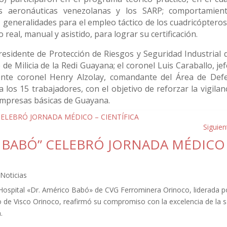
s aeronáuticas venezolanas y los SARP; comportamien
 generalidades para el empleo táctico de los cuadricópteros 
 real, manual y asistido, para lograr su certificación.
residente de Protección de Riesgos y Seguridad Industrial d
e Milicia de la Redi Guayana; el coronel Luis Caraballo, jef
nte coronel Henry Alzolay, comandante del Área de Def
a los 15 trabajadores, con el objetivo de reforzar la vigilan
s empresas básicas de Guayana.
Siguien
O BABÓ” CELEBRÓ JORNADA MÉDICO
,
Noticias
 Hospital «Dr. Américo Babó» de CVG Ferrominera Orinoco, liderada p
o de Visco Orinoco, reafirmó su compromiso con la excelencia de la s
.