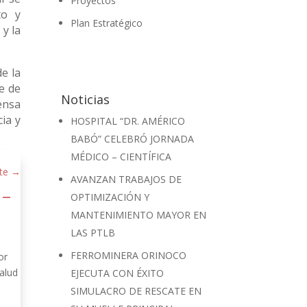
Proyectos
to y
Plan Estratégico
y la
e la
e de
Noticias
ensa
cia y
HOSPITAL “DR. AMÉRICO
BABÓ” CELEBRÓ JORNADA
MÉDICO – CIENTÍFICA
te
→
AVANZAN TRABAJOS DE
 –
OPTIMIZACIÓN Y
MANTENIMIENTO MAYOR EN
LAS PTLB
FERROMINERA ORINOCO
or
alud
EJECUTA CON ÉXITO
SIMULACRO DE RESCATE EN