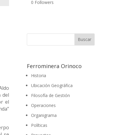
0
Followers
Ferrominera Orinoco
Historia
Ubicación Geográfica
Aldo
 del
Filosofía de Gestión
r el
Operaciones
nda”
Organigrama
Políticas
erpo
l se