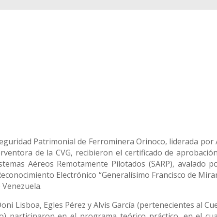
Seguridad Patrimonial de Ferrominera Orinoco, liderada por 
erventora de la CVG, recibieron el certificado de aprobación
stemas Aéreos Remotamente Pilotados (SARP), avalado po
 Reconocimiento Electrónico “Generalísimo Francisco de Mira
e Venezuela.
ni Lisboa, Egles Pérez y Alvis García (pertenecientes al Cu
 participaron en el programa teórico práctico, en el cua