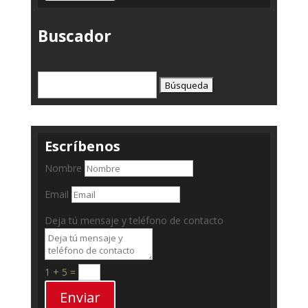
Buscador
Buscar:
Escríbenos
Nombre
Email
Deja tú mensaje y teléfono de contacto
1 + 5
=
Enviar