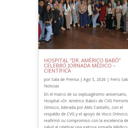
HOSPITAL “DR. AMÉRICO BABÓ”
CELEBRÓ JORNADA MÉDICO –
CIENTÍFICA
por
Sala de Prensa
|
Ago 5, 2026
|
Ferro Sal
Noticias
En el marco de su septuagésimo aniversario, 
Hospital «Dr. Américo Babó» de CVG Ferrom
Orinoco, liderada por Aldo Cantafio, con el
respaldo de CVG y el apoyo de Visco Orinoco
reafirmó su compromiso con la excelencia de
salud al celebrar una exitosa Jornada Médico