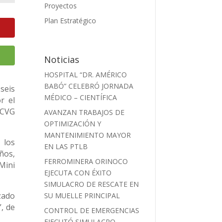
Proyectos
Plan Estratégico
Noticias
HOSPITAL “DR. AMÉRICO
BABÓ” CELEBRÓ JORNADA
seis
MÉDICO – CIENTÍFICA
r el
 CVG
AVANZAN TRABAJOS DE
OPTIMIZACIÓN Y
MANTENIMIENTO MAYOR
 los
EN LAS PTLB
ños,
FERROMINERA ORINOCO
Mini
EJECUTA CON ÉXITO
SIMULACRO DE RESCATE EN
zado
SU MUELLE PRINCIPAL
, de
CONTROL DE EMERGENCIAS
EJECUTÓ SIMULACRO