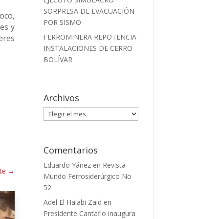
SORPRESA DE EVACUACIÓN
oco,
POR SISMO
res y
FERROMINERA REPOTENCIA
eres
INSTALACIONES DE CERRO
BOLÍVAR
Archivos
Archivos
Comentarios
Eduardo Yánez
en
Revista
te
→
Mundo Ferrosiderúrgico No
52
Adel El Halabi Zaid
en
Presidente Cantafio inaugura