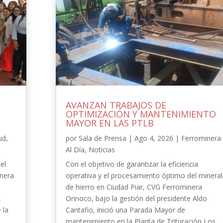
AVANZAN TRABAJOS DE
OPTIMIZACIÓN Y MANTENIMIENTO
MAYOR EN LAS PTLB
ud
,
por
Sala de Prensa
|
Ago 4, 2026
|
Ferrominera
Al Día
,
Noticias
el
Con el objetivo de garantizar la eficiencia
inera
operativa y el procesamiento óptimo del mineral
de hierro en Ciudad Piar, CVG Ferrominera
,
Orinoco, bajo la gestión del presidente Aldo
 la
Cantafio, inició una Parada Mayor de
-
mantenimiento en la Planta de Trituración Los