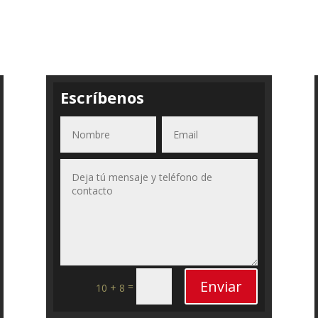
Escríbenos
Enviar
=
10 + 8