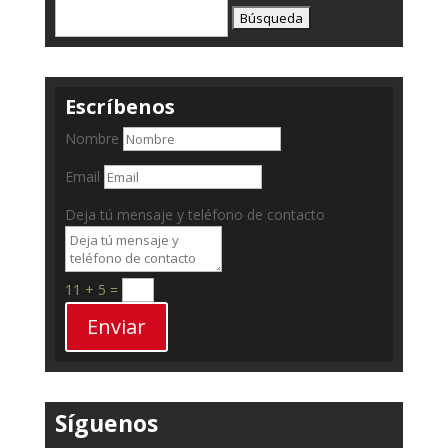
Buscar:
Escríbenos
Nombre
Email
Deja tú mensaje y teléfono de contacto
11 + 5
=
Enviar
Síguenos