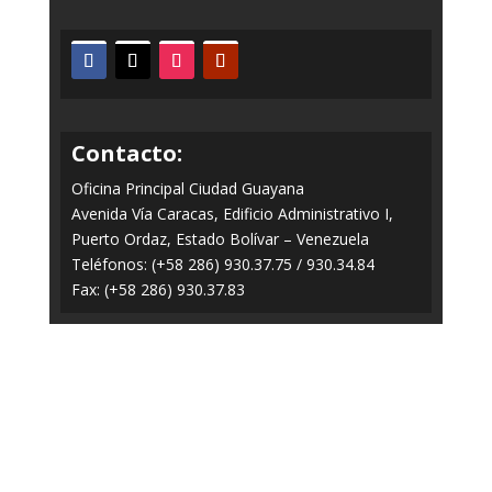
Contacto:
Oficina Principal Ciudad Guayana
Avenida Vía Caracas, Edificio Administrativo I,
Puerto Ordaz, Estado Bolívar – Venezuela
Teléfonos: (+58 286) 930.37.75 / 930.34.84
Fax: (+58 286) 930.37.83
Todos los Derechos Reservados © 2014-2020
FERROMINERA ORINOCO.
Panel