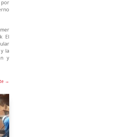
 por
erno
imer
k El
ular
y la
ón y
te
→