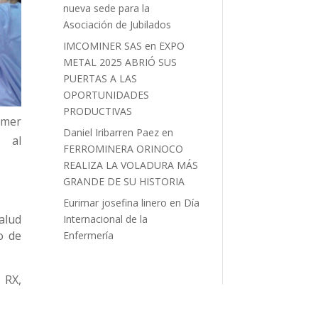
nueva sede para la
Asociación de Jubilados
IMCOMINER SAS
en
EXPO
METAL 2025 ABRIÓ SUS
PUERTAS A LAS
OPORTUNIDADES
PRODUCTIVAS
imer
Daniel Iribarren Paez
en
n al
FERROMINERA ORINOCO
REALIZA LA VOLADURA MÁS
GRANDE DE SU HISTORIA
Eurimar josefina linero
en
Día
Salud
Internacional de la
o de
Enfermería
 RX,