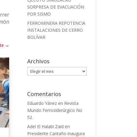
SORPRESA DE EVACUACIÓN
POR SISMO
orrer
imón
FERROMINERA REPOTENCIA
INSTALACIONES DE CERRO
BOLÍVAR
te
→
Archivos
Archivos
Comentarios
Eduardo Yánez
en
Revista
Mundo Ferrosiderúrgico No
52
Adel El Halabi Zaid
en
Presidente Cantafio inaugura