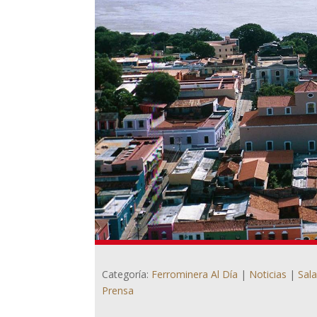
Categoría:
Ferrominera Al Día
|
Noticias
|
Sal
Prensa