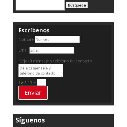
Buscar:
Escríbenos
Nombre
Email
Deja tú mensaje y teléfono de contacto
15 + 11
=
Enviar
Síguenos