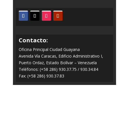
Contacto:
Oficina Principal Ciudad Guayana
Avenida Vía Caracas, Edificio Administrativo I,
Puerto Ordaz, Estado Bolívar – Venezuela
Teléfonos: (+58 286) 930.37.75 / 930.34.84
Fax: (+58 286) 930.37.83
Todos los Derechos Reservados © 2014-2020
FERROMINERA ORINOCO.
Panel