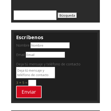
Buscar:
Escríbenos
Nombre
Email
Deja tú mensaje y teléfono de contacto
3 + 5
=
Enviar