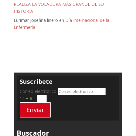
REALIZA LA VOLADURA MÁS GRANDE DE SU
HISTORIA
Eurimar josefina linero
en
Día Internacional de la
Enfermería
Suscríbete
Correo electrónico
14 + 6
=
Enviar
Buscador