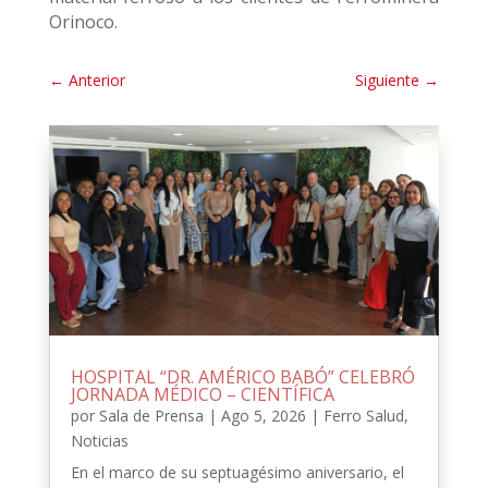
Orinoco.
←
Anterior
Siguiente
→
HOSPITAL “DR. AMÉRICO BABÓ” CELEBRÓ
JORNADA MÉDICO – CIENTÍFICA
por
Sala de Prensa
|
Ago 5, 2026
|
Ferro Salud
,
Noticias
En el marco de su septuagésimo aniversario, el