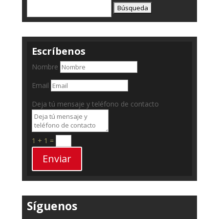
Buscar:
Escríbenos
Nombre
Email
Deja tú mensaje y teléfono de contacto
1 + 1
=
Enviar
Síguenos