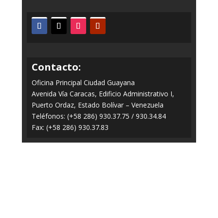
Contacto:
Oficina Principal Ciudad Guayana
Avenida Vía Caracas, Edificio Administrativo I,
Puerto Ordaz, Estado Bolívar – Venezuela
Teléfonos: (+58 286) 930.37.75 / 930.34.84
Fax: (+58 286) 930.37.83
Todos los Derechos Reservados © 2014-2020
FERROMINERA ORINOCO.
Panel