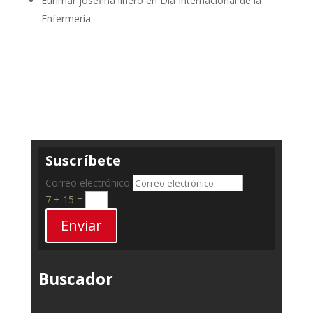
Eurimar josefina linero
en
Día Internacional de la
Enfermería
Suscríbete
Correo electrónico
7 + 15
=
Enviar
Buscador