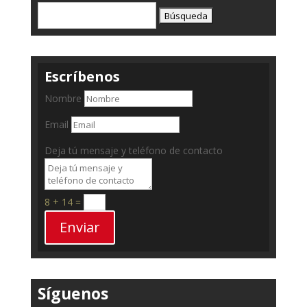
Buscar:
Escríbenos
Nombre
Email
Deja tú mensaje y teléfono de contacto
8 + 14
=
Enviar
Síguenos