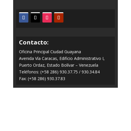
Contacto:
Oficina Principal Ciudad Guayana
Avenida Vía Caracas, Edificio Administrativo I,
Puerto Ordaz, Estado Bolívar – Venezuela
Teléfonos: (+58 286) 930.37.75 / 930.34.84
Fax: (+58 286) 930.37.83
Todos los Derechos Reservados © 2014-2020
FERROMINERA ORINOCO.
Panel