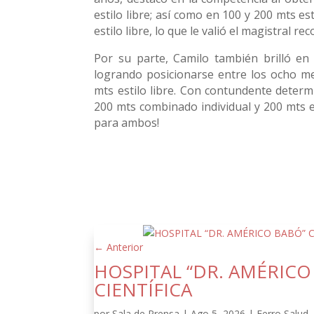
estilo libre; así como en 100 y 200 mts e
estilo libre, lo que le valió el magistral
Por su parte, Camilo también brilló en
logrando posicionarse entre los ocho me
mts estilo libre. Con contundente determi
200 mts combinado individual y 200 mts e
para ambos!
←
Anterior
HOSPITAL “DR. AMÉRIC
CIENTÍFICA
por
Sala de Prensa
|
Ago 5, 2026
|
Ferro Salud