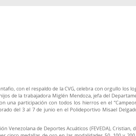
ntafio, con el respaldo de la CVG, celebra con orgullo los l
hijos de la trabajadora Miglén Mendoza, jefa del Departam
ron una participación con todos los hierros en el “Campeo
brado del 3 al 7 de junio en el Polideportivo Misael Delgad
ión Venezolana de Deportes Acuáticos (FEVEDA), Cristian, d
er cinco medallas de oro en las modalidades 50, 100 y 200