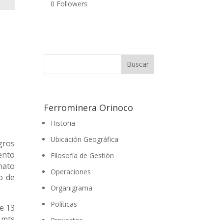
0
Followers
Ferrominera Orinoco
Historia
Ubicación Geográfica
ogros
ento
Filosofía de Gestión
nato
Operaciones
o de
Organigrama
Políticas
e 13
 mts