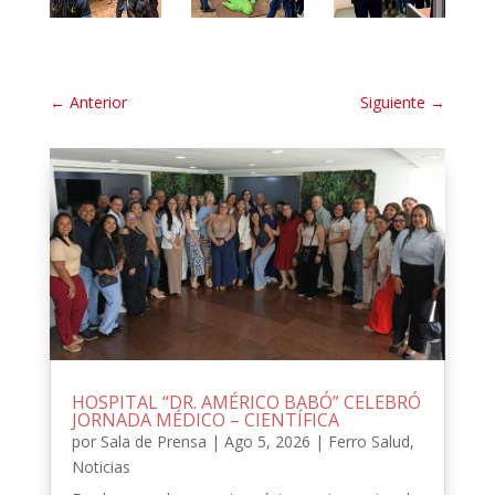
←
Anterior
Siguiente
→
HOSPITAL “DR. AMÉRICO BABÓ” CELEBRÓ
JORNADA MÉDICO – CIENTÍFICA
por
Sala de Prensa
|
Ago 5, 2026
|
Ferro Salud
,
Noticias