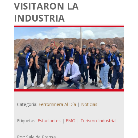
VISITARON LA
INDUSTRIA
Categoría:
Ferrominera Al Día
|
Noticias
Etiquetas:
Estudiantes
|
FMO
|
Turismo Industrial
Por: Sala de Prensa