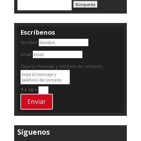
Buscar:
Escríbenos
Nombre
Email
Deja tú mensaje y teléfono de contacto
7 + 10
=
Enviar
Síguenos