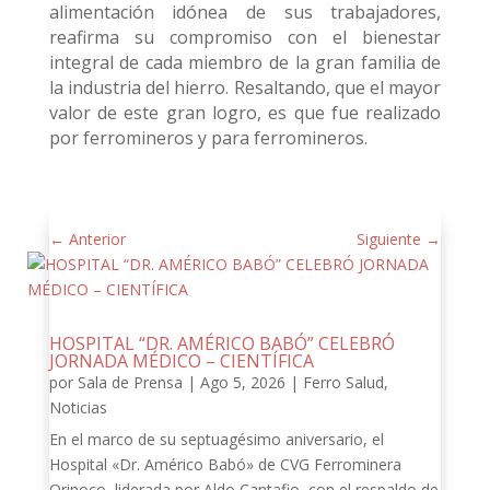
alimentación idónea de sus trabajadores,
reafirma su compromiso con el bienestar
integral de cada miembro de la gran familia de
la industria del hierro. Resaltando, que el mayor
valor de este gran logro, es que fue realizado
por ferromineros y para ferromineros.
←
Anterior
Siguiente
→
HOSPITAL “DR. AMÉRICO BABÓ” CELEBRÓ
JORNADA MÉDICO – CIENTÍFICA
por
Sala de Prensa
|
Ago 5, 2026
|
Ferro Salud
,
Noticias
En el marco de su septuagésimo aniversario, el
Hospital «Dr. Américo Babó» de CVG Ferrominera
Orinoco, liderada por Aldo Cantafio, con el respaldo de