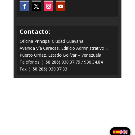
Contacto:
Oficina Principal Ciudad Guayana
Avenida Vía Caracas, Edificio Administrativo I,
Puerto Ordaz, Estado Bolívar – Venezuela
Teléfonos: (+58 286) 930.37.75 / 930.34.84
Fax: (+58 286) 930.37.83
Todos los Derechos Reservados © 2014-2020
FERROMINERA ORINOCO.
Panel