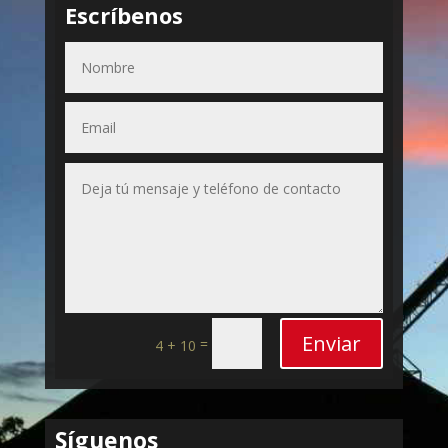
Escríbenos
Enviar
=
4 + 10
Síguenos