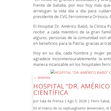
frente de batalla, por eso hoy más qu
arriesgan la vida día a día para cuidar
presidente de CVG Ferrominera Orinoco, A
El Hospital Dr. Américo Babó, la Clínica Pa
recibir a cada miembro de la gran famil
alguno, personas de la comunidad son at
en beneficios para la Patria, gracias al t
Hoy en su día, cada hombre y mujer pert
agradece inconmensurablemente la entre
manera incansable en los hospitales ferr
←
Anterior
HOSPITAL “DR. AMÉRIC
CIENTÍFICA
por
Sala de Prensa
|
Ago 5, 2026
|
Ferro Salud
En el marco de su septuagésimo aniversario, el