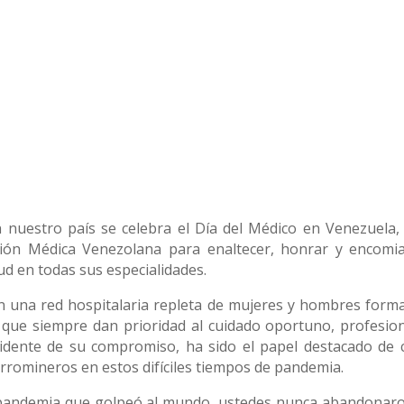
 nuestro país se celebra el Día del Médico en Venezuela,
ción Médica Venezolana para enaltecer, honrar y encomia
lud en todas sus especialidades.
n una red hospitalaria repleta de mujeres y hombres form
 que siempre dan prioridad al cuidado oportuno, profesion
idente de su compromiso, ha sido el papel destacado de 
rromineros en estos difíciles tiempos de pandemia.
a pandemia que golpeó al mundo, ustedes nunca abandonaro