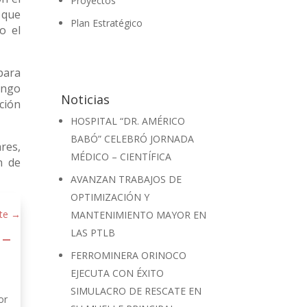
Proyectos
 que
Plan Estratégico
o el
 para
ingo
Noticias
ción
HOSPITAL “DR. AMÉRICO
BABÓ” CELEBRÓ JORNADA
res,
MÉDICO – CIENTÍFICA
n de
AVANZAN TRABAJOS DE
OPTIMIZACIÓN Y
te
→
MANTENIMIENTO MAYOR EN
 –
LAS PTLB
FERROMINERA ORINOCO
EJECUTA CON ÉXITO
SIMULACRO DE RESCATE EN
or