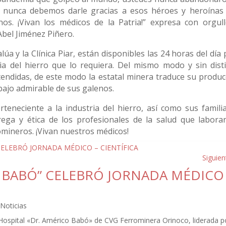
e nunca debemos darle gracias a esos héroes y heroínas
nos. ¡Vivan los médicos de la Patria!” expresa con orgull
bel Jiménez Piñero.
lúa y la Clínica Piar, están disponibles las 24 horas del día
ia del hierro que lo requiera. Del mismo modo y sin dist
endidas, de este modo la estatal minera traduce su produc
rabajo admirable de sus galenos.
eneciente a la industria del hierro, así como sus familia
ga y ética de los profesionales de la salud que labora
omineros. ¡Vivan nuestros médicos!
Siguien
O BABÓ” CELEBRÓ JORNADA MÉDICO
,
Noticias
 Hospital «Dr. Américo Babó» de CVG Ferrominera Orinoco, liderada p