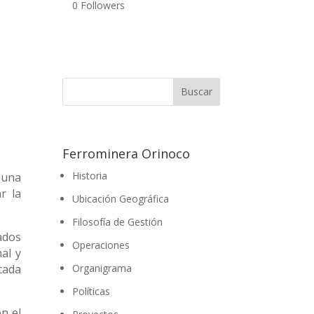
0
Followers
Ferrominera Orinoco
Historia
 una
r la
Ubicación Geográfica
Filosofía de Gestión
ados
Operaciones
al y
cada
Organigrama
Políticas
n el