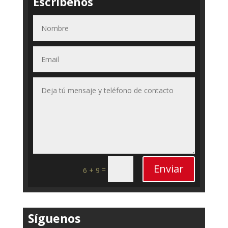
Escríbenos
Enviar
=
6 + 9
Síguenos