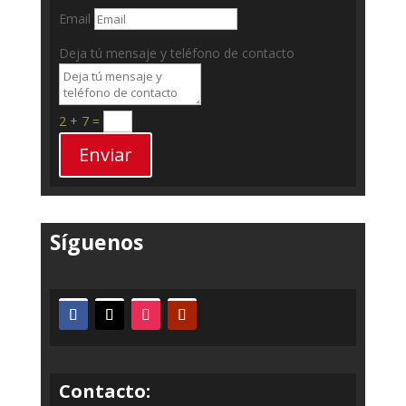
Email
Deja tú mensaje y teléfono de contacto
2 + 7
=
Enviar
Síguenos
Contacto: