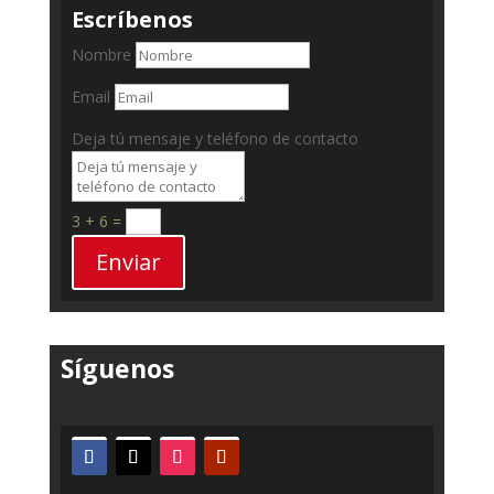
Escríbenos
Nombre
Email
Deja tú mensaje y teléfono de contacto
3 + 6
=
Enviar
Síguenos