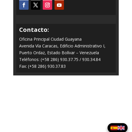
Contacto:
Oficina Principal Ciudad Guayana
Avenida Vía Caracas, Edificio Administrativo I,
Puerto Ordaz, Estado Bolívar – Venezuela
Teléfonos: (+58 286) 930.37.75 / 930.34.84
Fax: (+58 286) 930.37.83
Todos los Derechos Reservados © 2014-2020
FERROMINERA ORINOCO.
Panel