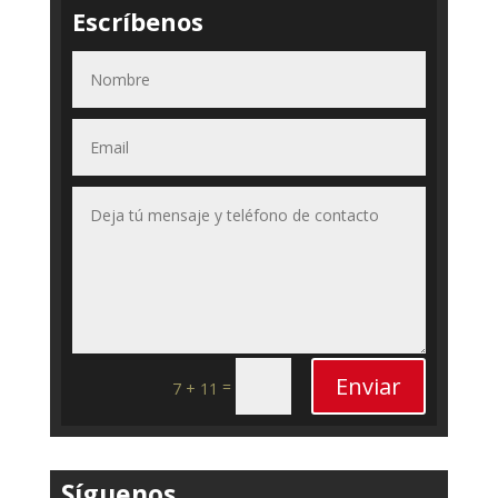
Escríbenos
Enviar
=
7 + 11
Síguenos