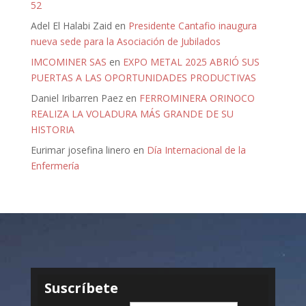
52
Adel El Halabi Zaid
en
Presidente Cantafio inaugura
nueva sede para la Asociación de Jubilados
IMCOMINER SAS
en
EXPO METAL 2025 ABRIÓ SUS
PUERTAS A LAS OPORTUNIDADES PRODUCTIVAS
Daniel Iribarren Paez
en
FERROMINERA ORINOCO
REALIZA LA VOLADURA MÁS GRANDE DE SU
HISTORIA
Eurimar josefina linero
en
Día Internacional de la
Enfermería
Suscríbete