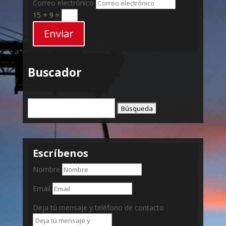
Correo electrónico
15 + 9
=
Enviar
Buscador
Buscar:
Escríbenos
Nombre
Email
Deja tú mensaje y teléfono de contacto