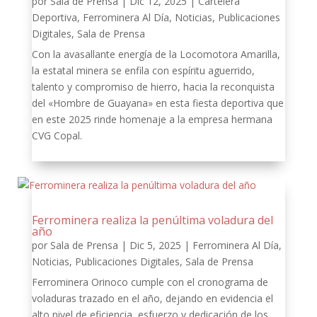
por
Sala de Prensa
|
Dic 12, 2025
|
Cartelera
Deportiva
,
Ferrominera Al Día
,
Noticias
,
Publicaciones
Digitales
,
Sala de Prensa
Con la avasallante energía de la Locomotora Amarilla,
la estatal minera se enfila con espíritu aguerrido,
talento y compromiso de hierro, hacia la reconquista
del «Hombre de Guayana» en esta fiesta deportiva que
en este 2025 rinde homenaje a la empresa hermana
CVG Copal.
Ferrominera realiza la penúltima voladura del
año
por
Sala de Prensa
|
Dic 5, 2025
|
Ferrominera Al Día
,
Noticias
,
Publicaciones Digitales
,
Sala de Prensa
Ferrominera Orinoco cumple con el cronograma de
voladuras trazado en el año, dejando en evidencia el
alto nivel de eficiencia, esfuerzo y dedicación de los