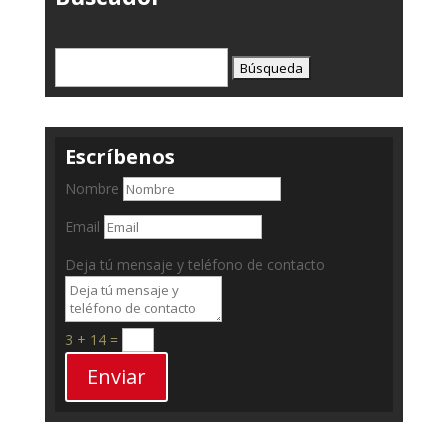
Buscar:
Escríbenos
Nombre
Email
Deja tú mensaje y teléfono de contacto
3 + 14
=
Enviar