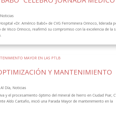
O BABÓ” CELEBRÓ JORNADA MÉDICO
,
Noticias
 Hospital «Dr. Américo Babó» de CVG Ferrominera Orinoco, liderada p
o de Visco Orinoco, reafirmó su compromiso con la excelencia de la s
.
OPTIMIZACIÓN Y MANTENIMIENTO
Al Día
,
Noticias
ativa y el procesamiento óptimo del mineral de hierro en Ciudad Piar, 
ente Aldo Cantafio, inició una Parada Mayor de mantenimiento en la