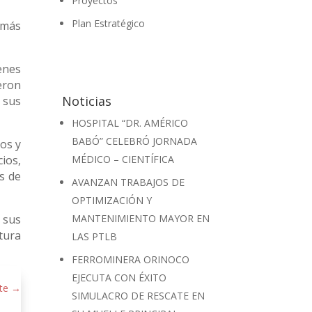
Proyectos
Plan Estratégico
 más
enes
eron
Noticias
 sus
HOSPITAL “DR. AMÉRICO
BABÓ” CELEBRÓ JORNADA
os y
ios,
MÉDICO – CIENTÍFICA
s de
AVANZAN TRABAJOS DE
OPTIMIZACIÓN Y
 sus
MANTENIMIENTO MAYOR EN
tura
LAS PTLB
FERROMINERA ORINOCO
EJECUTA CON ÉXITO
te
→
SIMULACRO DE RESCATE EN