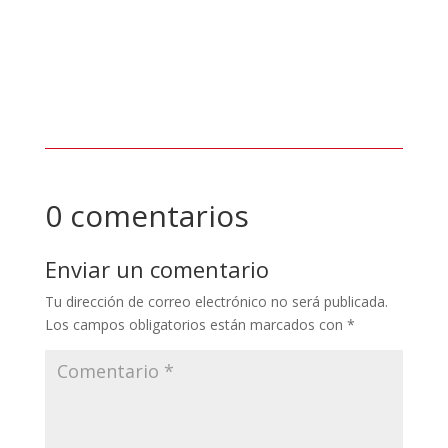
Orinoco, bajo la gestión del presidente Aldo
Cantafio, inició una Parada Mayor de
mantenimiento en la Planta de Trituración Los
Barrancos 1 (PTLB 1).
0 comentarios
Enviar un comentario
Tu dirección de correo electrónico no será publicada.
Los campos obligatorios están marcados con
*