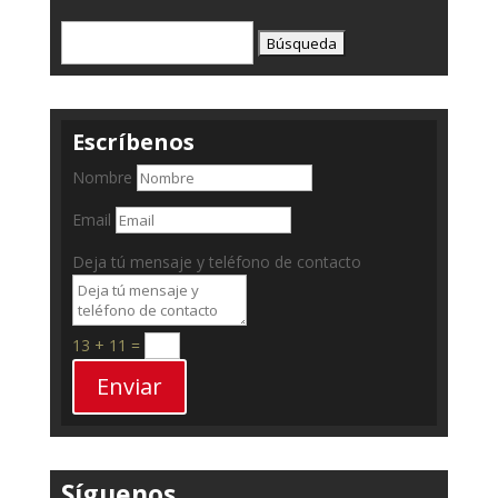
Buscar:
Escríbenos
Nombre
Email
Deja tú mensaje y teléfono de contacto
13 + 11
=
Enviar
Síguenos