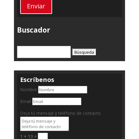
Enviar
Buscador
Buscar:
Escríbenos
Nombre
Email
Deja tú mensaje y teléfono de contacto
1 + 13
=