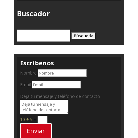
Buscador
Buscar:
Escríbenos
Nombre
Email
Deja tú mensaje y teléfono de contacto
10 + 9
=
Enviar