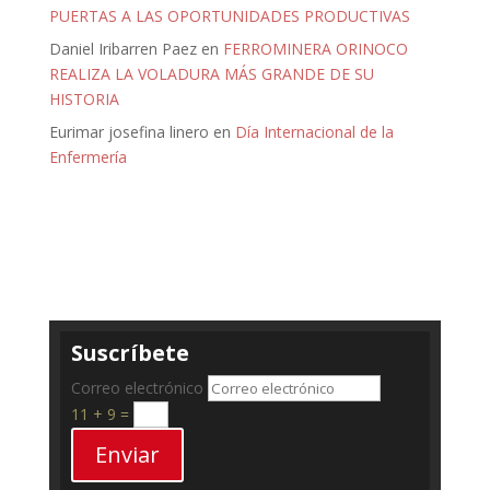
PUERTAS A LAS OPORTUNIDADES PRODUCTIVAS
Daniel Iribarren Paez
en
FERROMINERA ORINOCO
REALIZA LA VOLADURA MÁS GRANDE DE SU
HISTORIA
Eurimar josefina linero
en
Día Internacional de la
Enfermería
Suscríbete
Correo electrónico
11 + 9
=
Enviar