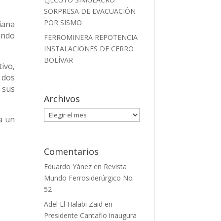
SORPRESA DE EVACUACIÓN
POR SISMO
iana
ando
FERROMINERA REPOTENCIA
INSTALACIONES DE CERRO
BOLÍVAR
ivo,
 dos
 sus
Archivos
Archivos
a un
Comentarios
Eduardo Yánez
en
Revista
Mundo Ferrosiderúrgico No
52
Adel El Halabi Zaid
en
Presidente Cantafio inaugura