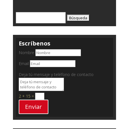
Buscar:
Escríbenos
Nombre
Email
Deja tú mensaje y teléfono de contacto
2 + 15
=
Enviar