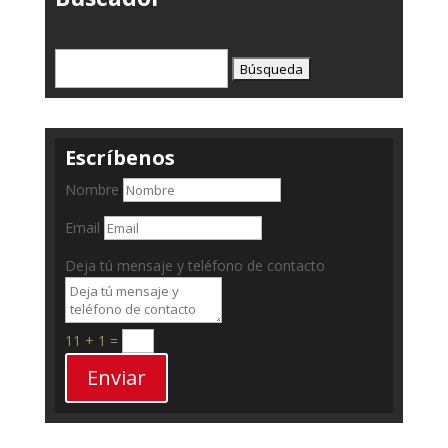
Buscar:
Escríbenos
Nombre
Email
Deja tú mensaje y teléfono de contacto
11 + 1
=
Enviar