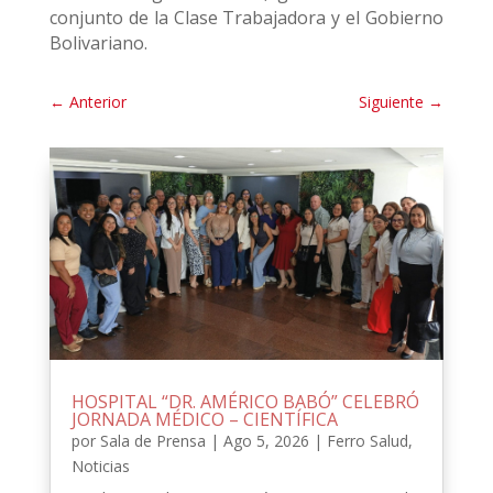
conjunto de la Clase Trabajadora y el Gobierno
Bolivariano.
←
Anterior
Siguiente
→
HOSPITAL “DR. AMÉRICO BABÓ” CELEBRÓ
JORNADA MÉDICO – CIENTÍFICA
por
Sala de Prensa
|
Ago 5, 2026
|
Ferro Salud
,
Noticias