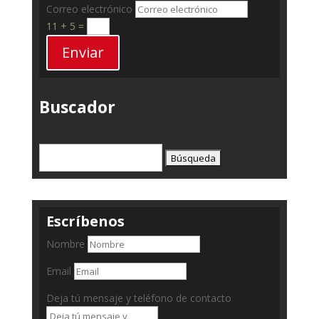
Correo electrónico
11 + 5
=
Enviar
Buscador
Buscar:
Escríbenos
Nombre
Email
Deja tú mensaje y teléfono de contacto