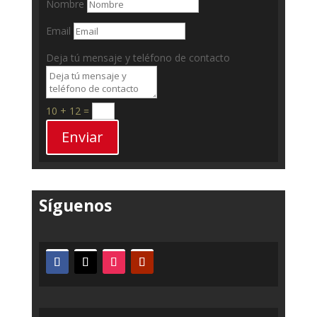
Nombre
Email
Deja tú mensaje y teléfono de contacto
10 + 12
=
Enviar
Síguenos