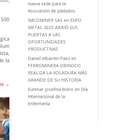
asto,
nueva sede para la
Asociación de Jubilados
e 500
IMCOMINER SAS
en
EXPO
METAL 2025 ABRIÓ SUS
PUERTAS A LAS
gica
OPORTUNIDADES
ilum
PRODUCTIVAS
sta,
Daniel Iribarren Paez
en
de la
FERROMINERA ORINOCO
REALIZA LA VOLADURA MÁS
GRANDE DE SU HISTORIA
te
→
Eurimar josefina linero
en
Día
Internacional de la
Enfermería