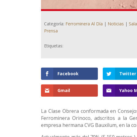
Categoría:
Ferrominera Al Día
|
Noticias
|
Sal
Prensa
Etiquetas:
Facebook
Twitter
Gmail
Yahoo M
La Clase Obrera conformada en Consejo
Ferrominera Orinoco, adscritos a la Ge
empresa hermana CVG Bauxilum, en la cons