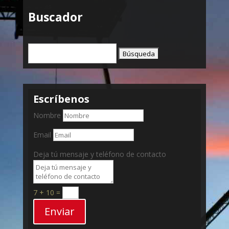
Buscador
Buscar:
Escríbenos
Nombre
Email
Deja tú mensaje y teléfono de contacto
7 + 10
=
Enviar