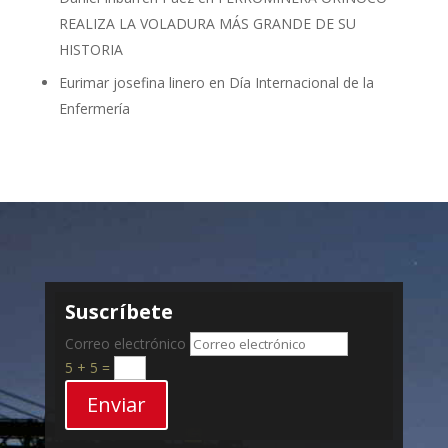
REALIZA LA VOLADURA MÁS GRANDE DE SU
HISTORIA
Eurimar josefina linero
en
Día Internacional de la
Enfermería
Suscríbete
Correo electrónico
5 + 5
=
Enviar